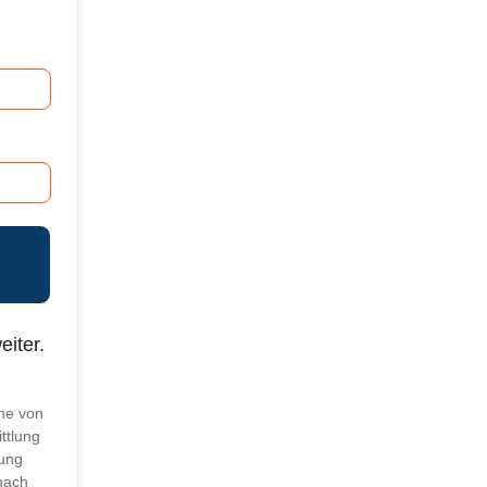
eiter.
ne von
ttlung
ung
nach