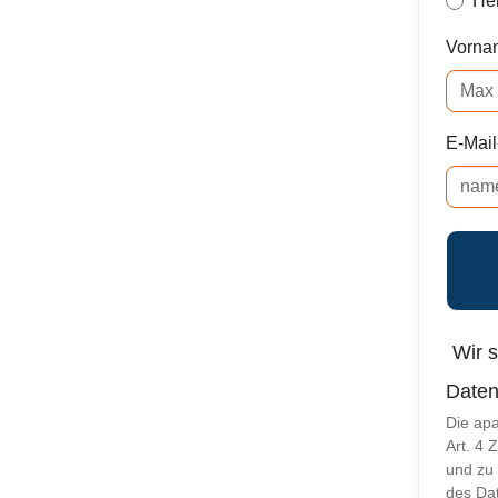
He
Vorna
E-Mai
Wir s
Daten
Die ap
Art. 4 
und zu
des Dat