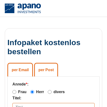
Zum Hauptinhalt springen
Infopaket kostenlos
bestellen
per Email
per Post
Anrede
*
:
Frau
Herr
divers
Titel: