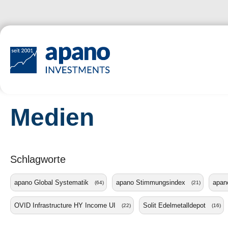
Zum Hauptinhalt springen
Medien
Schlagworte
apano Global Systematik
apano Stimmungsindex
apano
(64)
(21)
OVID Infrastructure HY Income UI
Solit Edelmetalldepot
(22)
(16)