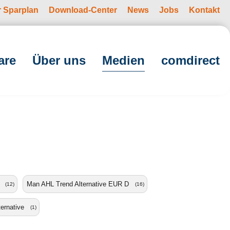
r Sparplan
Download-Center
News
Jobs
Kontakt
(current)
are
Über uns
Medien
comdirect
Man AHL Trend Alternative EUR D
(12)
(16)
ernative
(1)