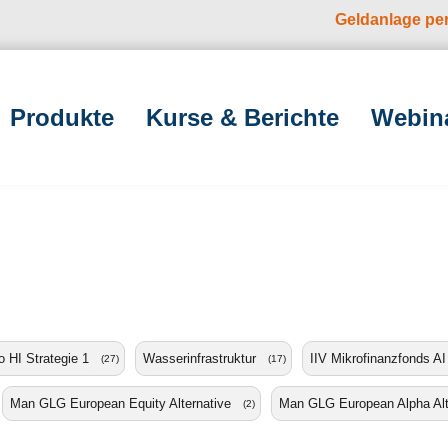
Geldanlage pe
Produkte
Kurse & Berichte
Webin
 HI Strategie 1
Wasserinfrastruktur
IIV Mikrofinanzfonds AI
(27)
(17)
Man GLG European Equity Alternative
Man GLG European Alpha Alt
(2)