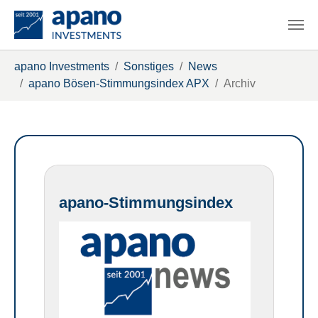
Zum Hauptinhalt springen
Sie sind hier:
apano Investments
Sonstiges
News
apano Bösen-Stimmungsindex APX
Archiv
apano-Stimmungsindex