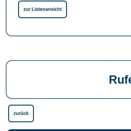
zur Listenansicht
Ruf
zurück