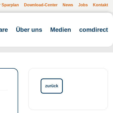
r Sparplan
Download-Center
News
Jobs
Kontakt
are
Über uns
Medien
comdirect
zurück