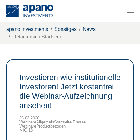
Zum Hauptinhalt springen
Sie sind hier:
apano Investments
Sonstiges
News
DetailansichtStartseite
Investieren wie institutionelle
Investoren! Jetzt kostenfrei
die Webinar-Aufzeichnung
ansehen!
26.03.2026
WebinareAllgemeinStartseite Presse
WebinareProduktbezogen
MIG 18