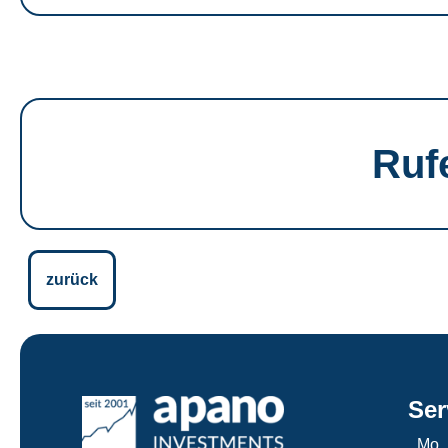
Ruf
zurück
Ser
Mo.