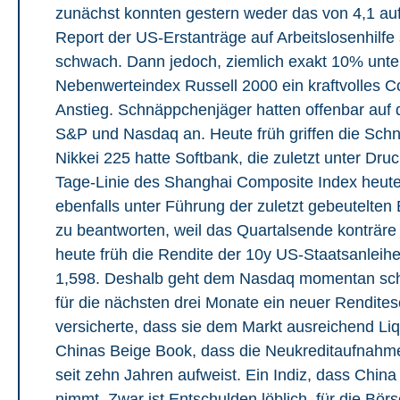
zunächst konnten gestern weder das von 4,1 au
Report der US-Erstanträge auf Arbeitslosenhilf
schwach. Dann jedoch, ziemlich exakt 10% unter
Nebenwerteindex Russell 2000 ein kraftvolles 
Anstieg. Schnäppchenjäger hatten offenbar auf
S&P und Nasdaq an. Heute früh griffen die Schn
Nikkei 225 hatte Softbank, die zuletzt unter Dru
Tage-Linie des Shanghai Composite Index heute 
ebenfalls unter Führung der zuletzt gebeutelten 
zu beantworten, weil das Quartalsende konträre 
heute früh die Rendite der 10y US-Staatsanleihe
1,598. Deshalb geht dem Nasdaq momentan scho
für die nächsten drei Monate ein neuer Rendit
versicherte, dass sie dem Markt ausreichend Liqu
Chinas Beige Book, dass die Neukreditaufnahme
seit zehn Jahren aufweist. Ein Indiz, dass China
nimmt. Zwar ist Entschulden löblich, für die Bö