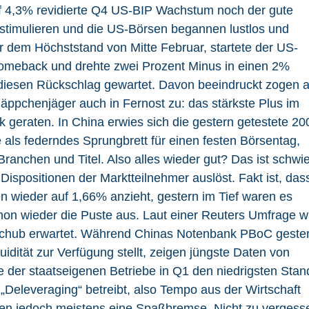
f 4,3% revidierte Q4 US-BIP Wachstum noch der gute
e stimulieren und die US-Börsen begannen lustlos und
 dem Höchststand von Mitte Februar, startete der US-
Comeback und drehte zwei Prozent Minus in einen 2%
 diesen Rückschlag gewartet. Davon beeindruckt zogen 
äppchenjäger auch in Fernost zu: das stärkste Plus im
ck geraten. In China erwies sich die gestern getestete 20
als federndes Sprungbrett für einen festen Börsentag,
Branchen und Titel. Also alles wieder gut? Das ist schwie
Dispositionen der Marktteilnehmer auslöst. Fakt ist, das
n wieder auf 1,66% anzieht, gestern im Tief waren es
n wieder die Puste aus. Laut einer Reuters Umfrage w
eschub erwartet. Während Chinas Notenbank PBoC geste
idität zur Verfügung stellt, zeigen jüngste Daten von
 der staatseigenen Betriebe in Q1 den niedrigsten Stan
 „Deleveraging“ betreibt, also Tempo aus der Wirtschaft
rsen jedoch meistens eine Spaßbremse. Nicht zu vergess