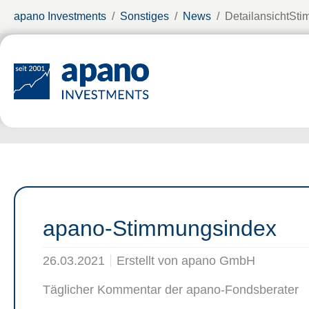
Zum Hauptinhalt springen
Sie sind hier:
apano Investments
Sonstiges
News
DetailansichtSt
apano-Stimmungsindex
26.03.2021
Erstellt von
apano GmbH
Täglicher Kommentar der apano-Fondsberater