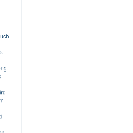
auch
0-
rig
s
ird
rn
d
en,