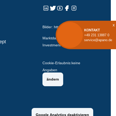
x
Bilder:
https://icons8.com
KONTAKT
+49 231 13887 0
Marktdaten: Hanseatische
service@apano.de
ept
Investment-GmbH.
Cookie-Erlaubnis:
keine
Angaben
ändern
Google Analytics deaktivieren