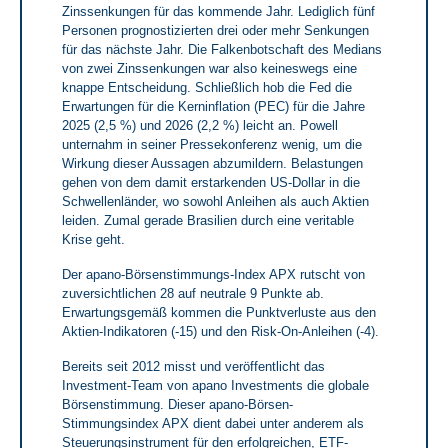
Zinssenkungen für das kommende Jahr. Lediglich fünf
Personen prognostizierten drei oder mehr Senkungen
für das nächste Jahr. Die Falkenbotschaft des Medians
von zwei Zinssenkungen war also keineswegs eine
knappe Entscheidung. Schließlich hob die Fed die
Erwartungen für die Kerninflation (PEC) für die Jahre
2025 (2,5 %) und 2026 (2,2 %) leicht an. Powell
unternahm in seiner Pressekonferenz wenig, um die
Wirkung dieser Aussagen abzumildern. Belastungen
gehen von dem damit erstarkenden US-Dollar in die
Schwellenländer, wo sowohl Anleihen als auch Aktien
leiden. Zumal gerade Brasilien durch eine veritable
Krise geht.
Der apano-Börsenstimmungs-Index APX rutscht von
zuversichtlichen 28 auf neutrale 9 Punkte ab.
Erwartungsgemäß kommen die Punktverluste aus den
Aktien-Indikatoren (-15) und den Risk-On-Anleihen (-4).
Bereits seit 2012 misst und veröffentlicht das
Investment-Team von apano Investments die globale
Börsenstimmung. Dieser apano-Börsen-
Stimmungsindex APX dient dabei unter anderem als
Steuerungsinstrument für den erfolgreichen, ETF-