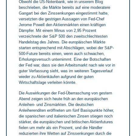
Obwohl die US-Notenbank, wie in unserem Blog
beschrieben, die Märkte bereits auf eine moderatere
Gangart bei den Zinssenkungen eingestimmt hatte,
versetzten die gestrigen Aussagen von Fed-Chef
Jerome Powell den Aktienmärkten einen kräftigen
Dämpfer. Mit einem Minus von 2,95 Prozent
verzeichnete der S&P 500 den zweitschlechtesten
Handelstag des Jahres. Die europäischen Märkte
starten entsprechend mit Abschlägen, wobei der S&P-
500-Future bereits einen, wenn auch schwachen,
Erholungsversuch unternimmt. Eine der Botschaften
der Fed war, dass sie den Arbeitsmarkt nach wie vor in
guter Verfassung sieht, was im weiteren Tagesverlauf
wieder zu Aktienkäufen aufgrund der guten
Wirtschaftslage verleiten könnte.
Die Auswirkungen der Fed-Überraschung von gestern
Abend zeigen sich heute früh an den europäischen
Anleihen- und Zinsmärkten. Die deutschen
Anleiherenditen eröffneten um fünf Basispunkte höher,
die spanischen und italienischen Zinsen stiegen noch
stärker, die europäischen und britischen Aktienfutures
fielen um mehr als ein Prozent, und die Händler
reduzierten ihre Wetten auf Zinssenkungen durch die