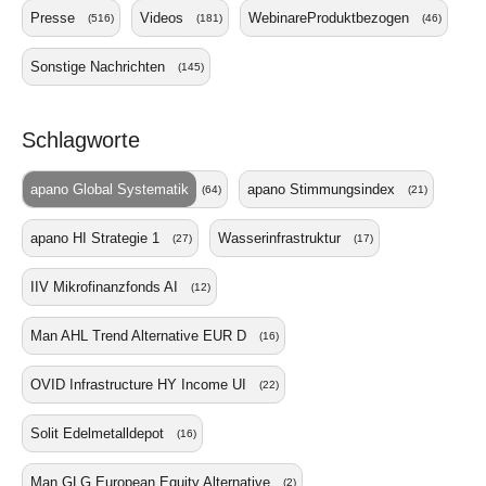
Presse
Videos
WebinareProduktbezogen
(516)
(181)
(46)
Sonstige Nachrichten
(145)
Schlagworte
apano Global Systematik
apano Stimmungsindex
(64)
(21)
apano HI Strategie 1
Wasserinfrastruktur
(27)
(17)
IIV Mikrofinanzfonds AI
(12)
Man AHL Trend Alternative EUR D
(16)
OVID Infrastructure HY Income UI
(22)
Solit Edelmetalldepot
(16)
Man GLG European Equity Alternative
(2)