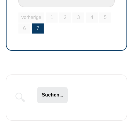
vorherige
1
2
3
4
5
6
7
Suchen...