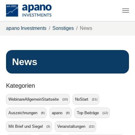
Zum Hauptinhalt springen
Sie sind hier:
apano Investments
Sonstiges
News
News
Kategorien
WebinareAllgemeinStartseite
NoStart
(10)
(21)
Auszeichnungen
apano
Top Beiträge
(6)
(8)
(12)
Mit Brief und Siegel
Veranstaltungen
(3)
(22)