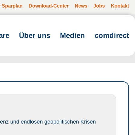
r Sparplan
Download-Center
News
Jobs
Kontakt
are
Über uns
Medien
comdirect
igenz und endlosen geopolitischen Krisen