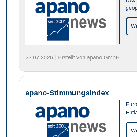
geop
We
23.07.2026
Erstellt von apano GmbH
apano-Stimmungsindex
Euro
Entl
We