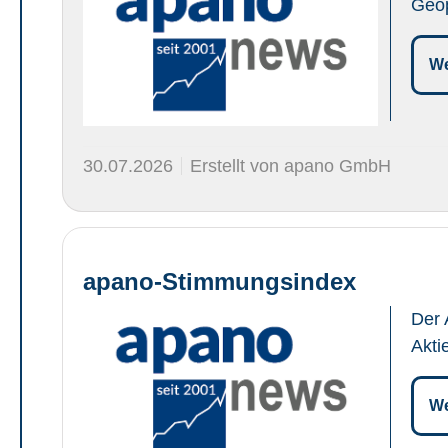
Geop
We
30.07.2026
Erstellt von apano GmbH
apano-Stimmungsindex
Der 
Akti
We