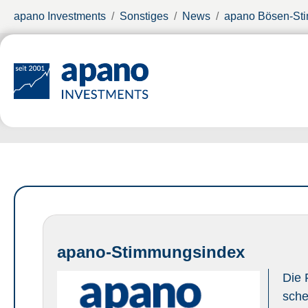
Zum Hauptinhalt springen
Sie sind hier:
apano Investments
Sonstiges
News
apano Bösen-St
apano-Stimmungsindex
Die 
sche