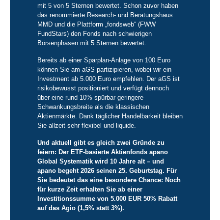
mit 5 von 5 Sternen bewertet. Schon zuvor haben
das renommierte Research- und Beratungshaus
MMD und die Plattform „fondsweb“ (FWW
FundStars) den Fonds nach schwierigen
Börsenphasen mit 5 Sternen bewertet.
Bereits ab einer Sparplan-Anlage von 100 Euro
können Sie am aGS partizipieren, wobei wir ein
Investment ab 5.000 Euro empfehlen. Der aGS ist
risikobewusst positioniert und verfügt dennoch
über eine rund 10% spürbar geringere
Schwankungsbreite als die klassischen
Aktienmärkte. Dank täglicher Handelbarkeit bleiben
Sie allzeit sehr flexibel und liquide.
Und aktuell gibt es gleich zwei Gründe zu
feiern: Der ETF-basierte Aktienfonds apano
Global Systematik wird 10 Jahre alt – und
apano begeht 2026 seinen 25. Geburtstag. Für
Sie bedeutet das eine besondere Chance: Noch
für kurze Zeit erhalten Sie ab einer
Investitionssumme von 5.000 EUR 50% Rabatt
auf das Agio (1,5% statt 3%).