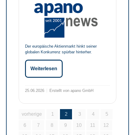
Der europäische Aktienmarkt hinkt seiner
globalen Konkurrenz spürbar hinterher.
Weiterlesen
25.06.2026
Erstellt von apano GmbH
vorherige
1
2
3
4
5
6
7
8
9
10
11
12