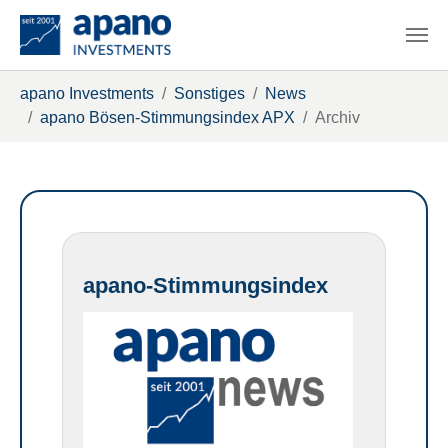
Zum Hauptinhalt springen
Sie sind hier:
apano Investments
Sonstiges
News
apano Bösen-Stimmungsindex APX
Archiv
apano-Stimmungsindex