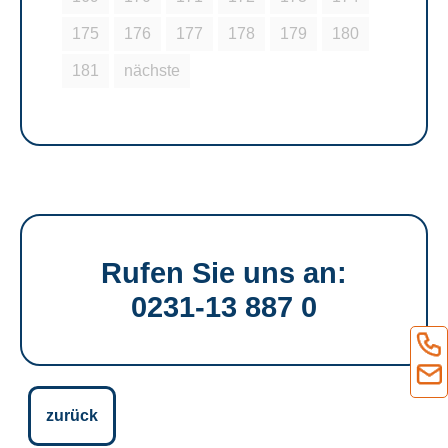
175
176
177
178
179
180
181
nächste
Rufen Sie uns an:
0231-13 887 0
zurück