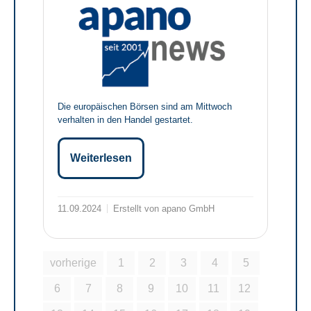
Die europäischen Börsen sind am Mittwoch
verhalten in den Handel gestartet.
Weiterlesen
11.09.2024
Erstellt von apano GmbH
vorherige
1
2
3
4
5
6
7
8
9
10
11
12