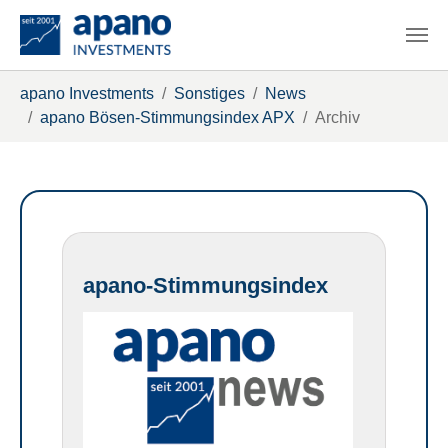
Zum Hauptinhalt springen
Sie sind hier:
apano Investments
Sonstiges
News
apano Bösen-Stimmungsindex APX
Archiv
apano-Stimmungsindex