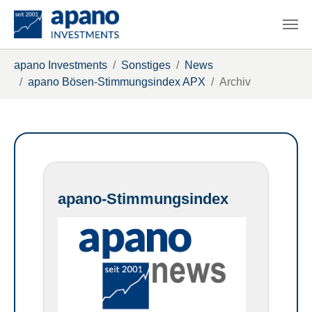
Zum Hauptinhalt springen
Sie sind hier:
apano Investments
Sonstiges
News
apano Bösen-Stimmungsindex APX
Archiv
apano-Stimmungsindex