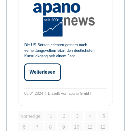
Die US-Börsen erlebten gestern nach
verheißungsvollem Start den deutlichsten
Kursrückgang seit einem Jahr.
Weiterlesen
05.04.2024
Erstellt von apano GmbH
vorherige
1
2
3
4
5
6
7
8
9
10
11
12