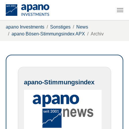
Zum Hauptinhalt springen
Sie sind hier:
apano Investments
Sonstiges
News
apano Bösen-Stimmungsindex APX
Archiv
apano-Stimmungsindex