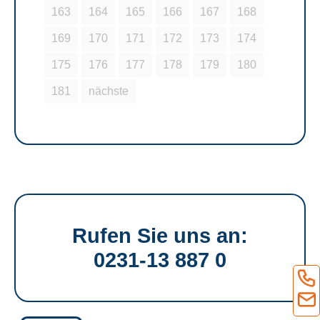
163
164
165
166
167
168
169
170
171
172
173
174
175
176
177
178
179
180
181
nächste
Rufen Sie uns an:
0231-13 887 0