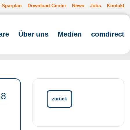
r Sparplan
Download-Center
News
Jobs
Kontakt
are
Über uns
Medien
comdirect
18
zurück