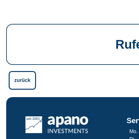
Ruf
zurück
Ser
Mo.