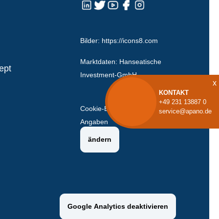
Bilder:
https://icons8.com
Marktdaten: Hanseatische
ept
Investment-GmbH.
x
KONTAKT
+49 231 13887 0
Cookie-Erlaubnis:
keine
service@apano.de
Angaben
ändern
Google Analytics deaktivieren