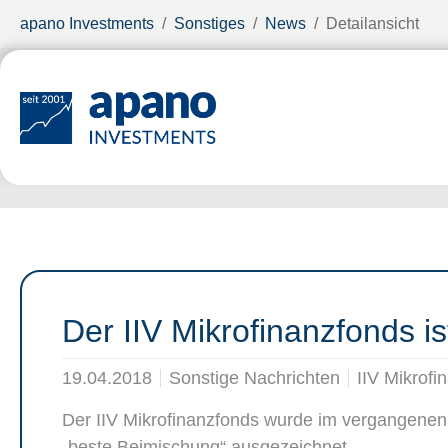
Zum Hauptinhalt springen
Sie sind hier:
apano Investments
Sonstiges
News
Detailansicht
Der IIV Mikrofinanzfonds i
19.04.2018
Sonstige Nachrichten
IIV Mikrofi
Der IIV Mikrofinanzfonds wurde im vergangenen
„beste Beimischung“ ausgezeichnet.