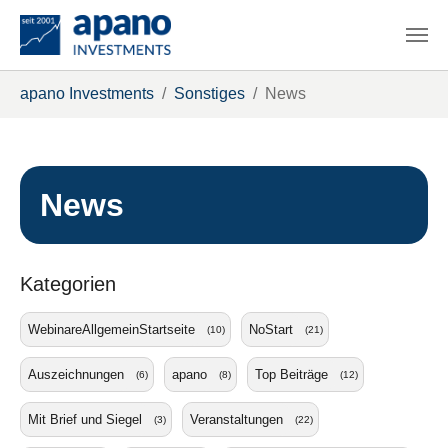
Zum Hauptinhalt springen
Sie sind hier:
apano Investments
Sonstiges
News
News
Kategorien
WebinareAllgemeinStartseite
NoStart
(10)
(21)
Auszeichnungen
apano
Top Beiträge
(6)
(8)
(12)
Mit Brief und Siegel
Veranstaltungen
(3)
(22)