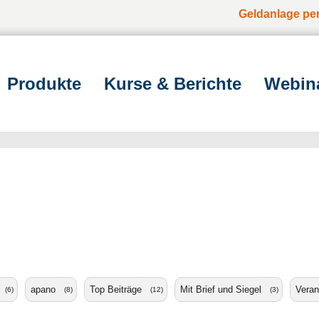
Geldanlage pe
Produkte
Kurse & Berichte
Webin
apano
Top Beiträge
Mit Brief und Siegel
Veran
(6)
(8)
(12)
(3)