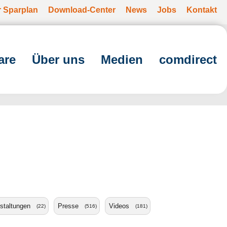
r Sparplan
Download-Center
News
Jobs
Kontakt
are
Über uns
Medien
comdirect
staltungen
Presse
Videos
(22)
(516)
(181)