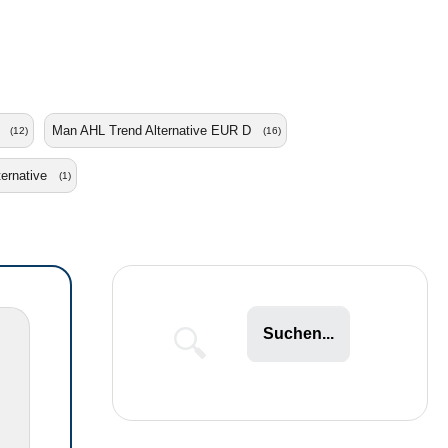
Man AHL Trend Alternative EUR D
(12)
(16)
ernative
(1)
Suchen...