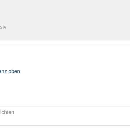
siv
anz oben
richten