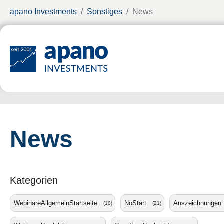
Zum Hauptinhalt springen
Sie sind hier:
apano Investments
Sonstiges
News
News
Kategorien
WebinareAllgemeinStartseite
NoStart
Auszeichnungen
(10)
(21)