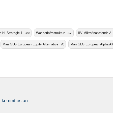
 HI Strategie 1
Wasserinfrastruktur
IIV Mikrofinanzfonds AI
(27)
(17)
Man GLG European Equity Alternative
Man GLG European Alpha Alt
(2)
l kommt es an