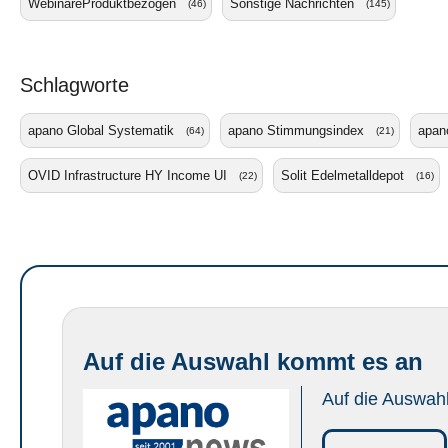
WebinareProduktbezogen
Sonstige Nachrichten
(46)
(145)
Schlagworte
apano Global Systematik
apano Stimmungsindex
apano
(64)
(21)
OVID Infrastructure HY Income UI
Solit Edelmetalldepot
(22)
(16)
Auf die Auswahl kommt es an
Auf die Auswah