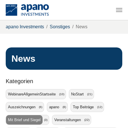
Zum Hauptinhalt springen
Sie sind hier:
apano Investments
Sonstiges
News
News
Kategorien
WebinareAllgemeinStartseite
NoStart
(10)
(21)
Auszeichnungen
apano
Top Beiträge
(6)
(8)
(12)
Mit Brief und Siegel
Veranstaltungen
(3)
(22)