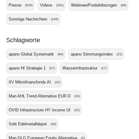
Presse
Videos
WebinareProduktbezogen
(516)
(181)
(46)
Sonstige Nachrichten
(145)
Schlagworte
apano Global Systematik
apano Stimmungsindex
(64)
(21)
apano HI Strategie 1
Wasserinfrastruktur
(27)
(17)
IIV Mikrofinanzfonds AI
(12)
Man AHL Trend Alternative EUR D
(16)
OVID Infrastructure HY Income UI
(22)
Solit Edelmetalldepot
(16)
Man GLG European Equity Alternative
(2)