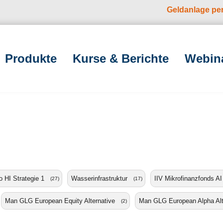
Geldanlage pe
Produkte
Kurse & Berichte
Webin
 HI Strategie 1
Wasserinfrastruktur
IIV Mikrofinanzfonds AI
(27)
(17)
Man GLG European Equity Alternative
Man GLG European Alpha Alt
(2)