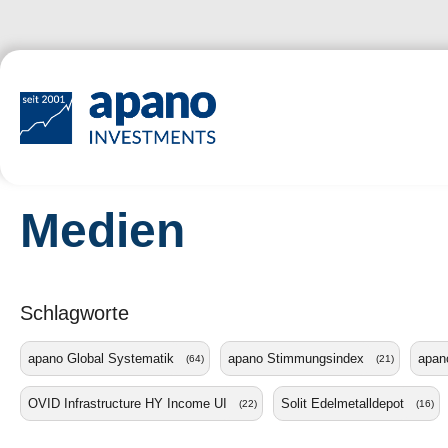
Zum Hauptinhalt springen
Medien
Schlagworte
apano Global Systematik
apano Stimmungsindex
apano
(64)
(21)
OVID Infrastructure HY Income UI
Solit Edelmetalldepot
(22)
(16)