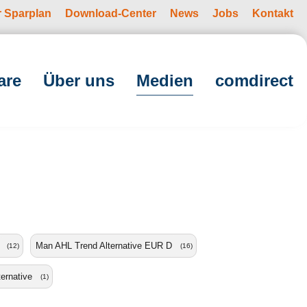
r Sparplan
Download-Center
News
Jobs
Kontakt
(current)
are
Über uns
Medien
comdirect
Man AHL Trend Alternative EUR D
(12)
(16)
ernative
(1)