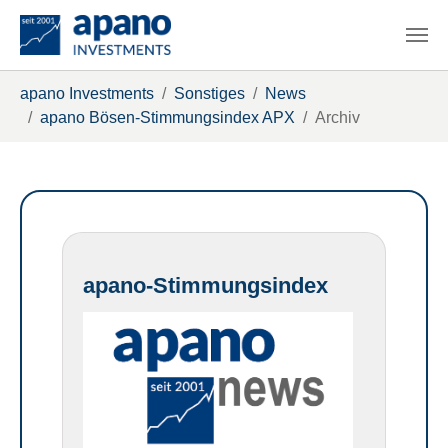
Zum Hauptinhalt springen
Sie sind hier:
apano Investments
Sonstiges
News
apano Bösen-Stimmungsindex APX
Archiv
apano-Stimmungsindex