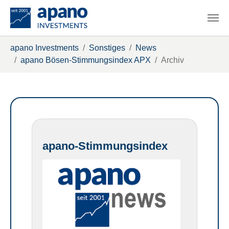
Zum Hauptinhalt springen
Sie sind hier:
apano Investments
Sonstiges
News
apano Bösen-Stimmungsindex APX
Archiv
apano-Stimmungsindex