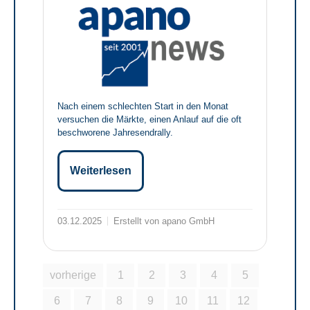
Nach einem schlechten Start in den Monat
versuchen die Märkte, einen Anlauf auf die oft
beschworene Jahresendrally.
Weiterlesen
03.12.2025
Erstellt von apano GmbH
vorherige
1
2
3
4
5
6
7
8
9
10
11
12