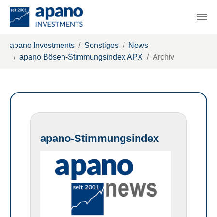
Zum Hauptinhalt springen
Sie sind hier:
apano Investments
Sonstiges
News
apano Bösen-Stimmungsindex APX
Archiv
apano-Stimmungsindex