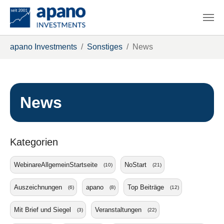
Zum Hauptinhalt springen
Sie sind hier:
apano Investments
Sonstiges
News
News
Kategorien
WebinareAllgemeinStartseite
NoStart
(10)
(21)
Auszeichnungen
apano
Top Beiträge
(6)
(8)
(12)
Mit Brief und Siegel
Veranstaltungen
(3)
(22)