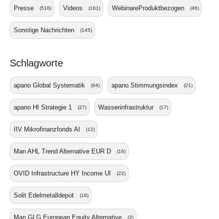
Presse
Videos
WebinareProduktbezogen
(516)
(181)
(46)
Sonstige Nachrichten
(145)
Schlagworte
apano Global Systematik
apano Stimmungsindex
(64)
(21)
apano HI Strategie 1
Wasserinfrastruktur
(27)
(17)
IIV Mikrofinanzfonds AI
(12)
Man AHL Trend Alternative EUR D
(16)
OVID Infrastructure HY Income UI
(22)
Solit Edelmetalldepot
(16)
Man GLG European Equity Alternative
(2)