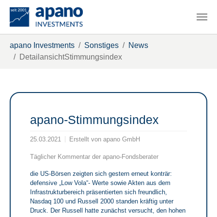
Zum Hauptinhalt springen
Sie sind hier:
apano Investments
Sonstiges
News
DetailansichtStimmungsindex
apano-Stimmungsindex
25.03.2021
Erstellt von
apano GmbH
Täglicher Kommentar der apano-Fondsberater
die US-Börsen zeigten sich gestern erneut konträr:
defensive „Low Vola“- Werte sowie Akten aus dem
Infrastrukturbereich präsentierten sich freundlich,
Nasdaq 100 und Russell 2000 standen kräftig unter
Druck. Der Russell hatte zunächst versucht, den hohen