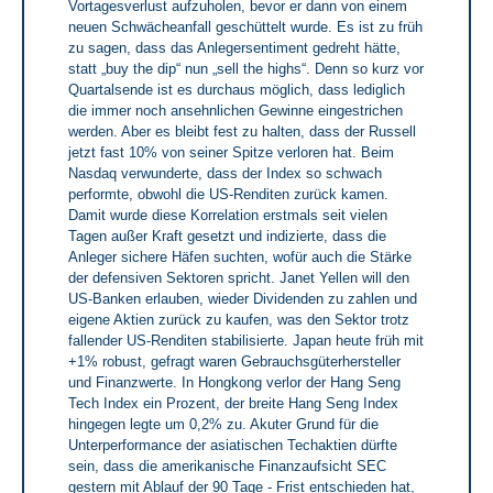
Vortagesverlust aufzuholen, bevor er dann von einem
neuen Schwächeanfall geschüttelt wurde. Es ist zu früh
zu sagen, dass das Anlegersentiment gedreht hätte,
statt „buy the dip“ nun „sell the highs“. Denn so kurz vor
Quartalsende ist es durchaus möglich, dass lediglich
die immer noch ansehnlichen Gewinne eingestrichen
werden. Aber es bleibt fest zu halten, dass der Russell
jetzt fast 10% von seiner Spitze verloren hat. Beim
Nasdaq verwunderte, dass der Index so schwach
performte, obwohl die US-Renditen zurück kamen.
Damit wurde diese Korrelation erstmals seit vielen
Tagen außer Kraft gesetzt und indizierte, dass die
Anleger sichere Häfen suchten, wofür auch die Stärke
der defensiven Sektoren spricht. Janet Yellen will den
US-Banken erlauben, wieder Dividenden zu zahlen und
eigene Aktien zurück zu kaufen, was den Sektor trotz
fallender US-Renditen stabilisierte. Japan heute früh mit
+1% robust, gefragt waren Gebrauchsgüterhersteller
und Finanzwerte. In Hongkong verlor der Hang Seng
Tech Index ein Prozent, der breite Hang Seng Index
hingegen legte um 0,2% zu. Akuter Grund für die
Unterperformance der asiatischen Techaktien dürfte
sein, dass die amerikanische Finanzaufsicht SEC
gestern mit Ablauf der 90 Tage - Frist entschieden hat,