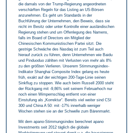
die damals von der Trump-Regierung angeordneten
verschärften Regeln für das Listing an US-Börsen
anzunehmen. Es geht um Standards in der
Buchführung der Unternehmen, den Beweis, dass sie
nicht im Besitz oder unter Kontrolle einer ausländischen
Regierung stehen und um Offenlegung des Namens,
falls im Board of Directors ein Mitglied der
Chinesischen Kommunistischen Partei sitzt. Die
gestrige Schwäche des Nasdaq ist zum Teil auch
hierauf zurück zu führen, denn Unternehmen wie Baidu
und Pinduoduo zählten mit Verlusten von mehr als 8%
zu den größten Verlieren. Unserem Stimmungsindex-
Indikator Shanghai Composite Index gelang es heute
früh, exakt auf der wichtigen 200-Tage-Linie seinen
Sinkflug zu stoppen. Wie auch beim Russell 2000 steht
der Rückgang mit -9,86% seit seinem Februarhoch nur
noch einen Wimpernschlag entfernt von einer
Einstufung als „Korrektur“. Bereits viel weiter sind CSI
300 und China A 50: mit -17% innerhalb weniger
Wochen stehen sie an der Schwelle zum Bärenmarkt.
Mit dem apano-Stimmungsindex berechnet apano
Investments seit 2012 täglich die globale
Marktstimmung und steuert damit u.a. die hauseigenen