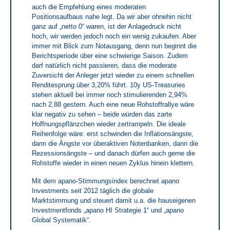
auch die Empfehlung eines moderaten
Positionsaufbaus nahe legt. Da wir aber ohnehin nicht
ganz auf „netto 0“ waren, ist der Anlagedruck nicht
hoch, wir werden jedoch noch ein wenig zukaufen. Aber
immer mit Blick zum Notausgang, denn nun beginnt die
Berichtsperiode über eine schwierige Saison. Zudem
darf natürlich nicht passieren, dass die moderate
Zuversicht der Anleger jetzt wieder zu einem schnellen
Renditesprung über 3,20% führt. 10y US-Treasuries
stehen aktuell bei immer noch stimulierenden 2,94%
nach 2,88 gestern. Auch eine neue Rohstoffrallye wäre
klar negativ zu sehen – beide würden das zarte
Hoffnungspflänzchen wieder zertrampeln. Die ideale
Reihenfolge wäre: erst schwinden die Inflationsängste,
dann die Ängste vor überaktiven Notenbanken, dann die
Rezessionsängste – und danach dürfen auch gerne die
Rohstoffe wieder in einen neuen Zyklus hinein klettern.
Mit dem apano-Stimmungsindex berechnet apano
Investments seit 2012 täglich die globale
Marktstimmung und steuert damit u.a. die hauseigenen
Investmentfonds „apano HI Strategie 1“ und „apano
Global Systematik“.