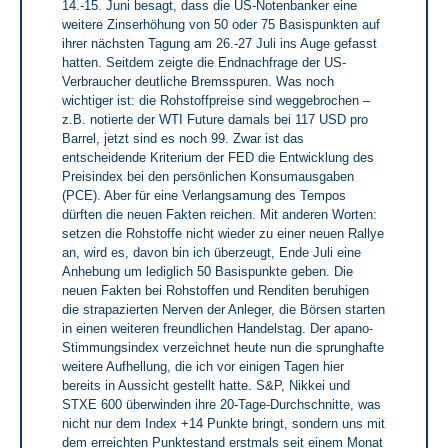
14.-15. Juni besagt, dass die US-Notenbanker eine
weitere Zinserhöhung von 50 oder 75 Basispunkten auf
ihrer nächsten Tagung am 26.-27 Juli ins Auge gefasst
hatten. Seitdem zeigte die Endnachfrage der US-
Verbraucher deutliche Bremsspuren. Was noch
wichtiger ist: die Rohstoffpreise sind weggebrochen –
z.B. notierte der WTI Future damals bei 117 USD pro
Barrel, jetzt sind es noch 99. Zwar ist das
entscheidende Kriterium der FED die Entwicklung des
Preisindex bei den persönlichen Konsumausgaben
(PCE). Aber für eine Verlangsamung des Tempos
dürften die neuen Fakten reichen. Mit anderen Worten:
setzen die Rohstoffe nicht wieder zu einer neuen Rallye
an, wird es, davon bin ich überzeugt, Ende Juli eine
Anhebung um lediglich 50 Basispunkte geben. Die
neuen Fakten bei Rohstoffen und Renditen beruhigen
die strapazierten Nerven der Anleger, die Börsen starten
in einen weiteren freundlichen Handelstag. Der apano-
Stimmungsindex verzeichnet heute nun die sprunghafte
weitere Aufhellung, die ich vor einigen Tagen hier
bereits in Aussicht gestellt hatte. S&P, Nikkei und
STXE 600 überwinden ihre 20-Tage-Durchschnitte, was
nicht nur dem Index +14 Punkte bringt, sondern uns mit
dem erreichten Punktestand erstmals seit einem Monat