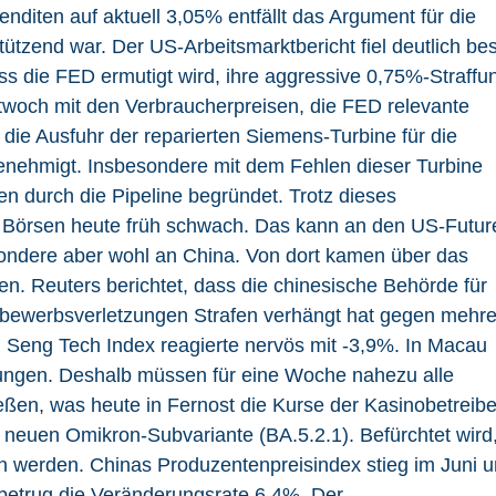
diten auf aktuell 3,05% entfällt das Argument für die
tzend war. Der US-Arbeitsmarktbericht fiel deutlich be
ass die FED ermutigt wird, ihre aggressive 0,75%-Straffu
ttwoch mit den Verbraucherpreisen, die FED relevante
 die Ausfuhr der reparierten Siemens-Turbine für die
nehmigt. Insbesondere mit dem Fehlen dieser Turbine
n durch die Pipeline begründet. Trotz dieses
 Börsen heute früh schwach. Das kann an den US-Futur
esondere aber wohl an China. Von dort kamen über das
. Reuters berichtet, dass die chinesische Behörde für
tbewerbsverletzungen Strafen verhängt hat gegen mehre
 Seng Tech Index reagierte nervös mit -3,9%. In Macau
kungen. Deshalb müssen für eine Woche nahezu alle
eßen, was heute in Fernost die Kurse der Kasinobetreibe
r neuen Omikron-Subvariante (BA.5.2.1). Befürchtet wird
 werden. Chinas Produzentenpreisindex stieg im Juni 
betrug die Veränderungsrate 6,4%. Der