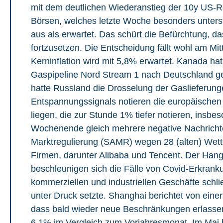
mit dem deutlichen Wiederanstieg der 10y US-Ren
Börsen, welches letzte Woche besonders unterstü
aus als erwartet. Das schürt die Befürchtung, d
fortzusetzen. Die Entscheidung fällt wohl am Mi
Kerninflation wird mit 5,8% erwartet. Kanada hat
Gaspipeline Nord Stream 1 nach Deutschland ge
hatte Russland die Drosselung der Gaslieferunge
Entspannungssignals notieren die europäischen
liegen, die zur Stunde 1% tiefer notieren, insb
Wochenende gleich mehrere negative Nachrichten
Marktregulierung (SAMR) wegen 28 (alten) Wet
Firmen, darunter Alibaba und Tencent. Der Hang
beschleunigen sich die Fälle von Covid-Erkran
kommerziellen und industriellen Geschäfte schli
unter Druck setzte. Shanghai berichtet von eine
dass bald wieder neue Beschränkungen erlassen
6,1% im Vergleich zum Vorjahresmonat. Im Mai 