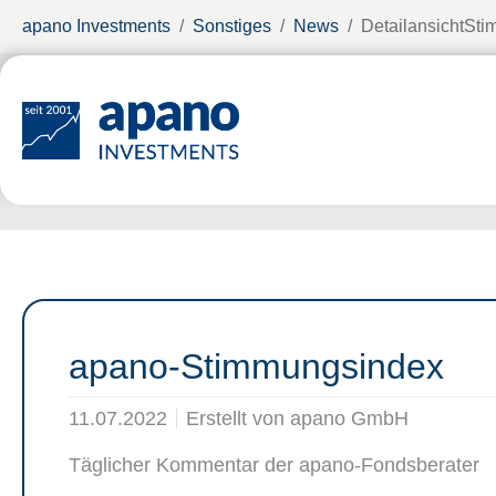
Zum Hauptinhalt springen
Sie sind hier:
apano Investments
Sonstiges
News
DetailansichtSt
apano-Stimmungsindex
11.07.2022
Erstellt von
apano GmbH
Täglicher Kommentar der apano-Fondsberater