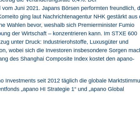
 vom Juni 2021. Japans Börsen performten freundlich, d
Komeito ging laut Nachrichtenagentur NHK gestärkt aus
ne Wahlen bevor, weshalb sich Premierminister Fumio
ebung der Wirtschaft – konzentrieren kann. Im STXE 600
ug unter Druck: Industrierohstoffe, Luxusgüter und
son, wobei sich die Investoren insbesondere Sorgen ma
ang des Shanghai Composite Index kostet den apano-
Investments seit 2012 täglich die globale Marktstimm
entfonds „apano HI Strategie 1“ und „apano Global