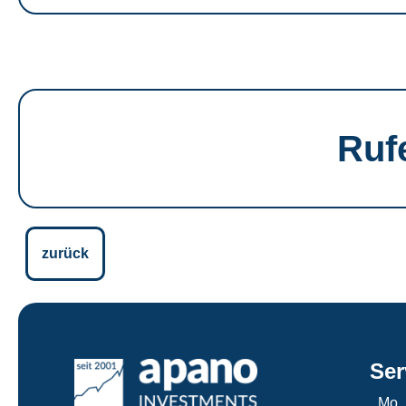
Ruf
zurück
Ser
Mo.