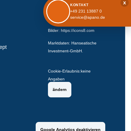
x
KONTAKT
+49 231 13887 0
service@apano.de
Bilder:
https://icons8.com
Marktdaten: Hanseatische
ept
Investment-GmbH.
Cookie-Erlaubnis:
keine
Angaben
ändern
Google Analytics deaktivieren