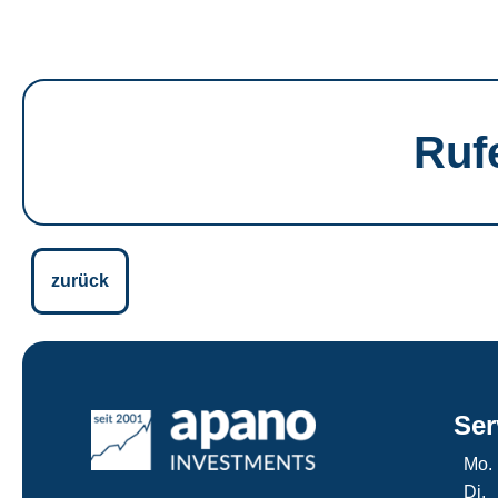
Ruf
zurück
Ser
Mo.
Di.