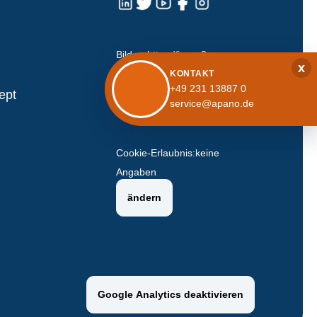
Bilder:
https://icons8.com
x
KONTAKT
Marktdaten: Hanseatische
+49 231 13887 0
ept
service@apano.de
Investment-GmbH.
Cookie-Erlaubnis:
keine
Angaben
ändern
Google Analytics deaktivieren