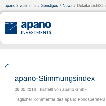
Zum Hauptinhalt springen
Sie sind hier:
apano Investments
Sonstiges
News
DetailansichtSt
apano-Stimmungsindex
09.05.2018
Erstellt von
apano GmbH
Täglicher Kommentar des apano-Fondsberaters