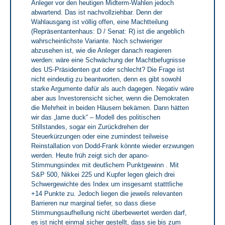
Anleger vor den heutigen Midterm-Wahlen jedoch
abwartend. Das ist nachvollziehbar. Denn der
Wahlausgang ist völlig offen, eine Machtteilung
(Repräsentantenhaus: D / Senat: R) ist die angeblich
wahrscheinlichste Variante. Noch schwieriger
abzusehen ist, wie die Anleger danach reagieren
werden: wäre eine Schwächung der Machtbefugnisse
des US-Präsidenten gut oder schlecht? Die Frage ist
nicht eindeutig zu beantworten, denn es gibt sowohl
starke Argumente dafür als auch dagegen. Negativ wäre
aber aus Investorensicht sicher, wenn die Demokraten
die Mehrheit in beiden Häusern bekämen. Dann hätten
wir das „lame duck“ – Modell des politischen
Stillstandes, sogar ein Zurückdrehen der
Steuerkürzungen oder eine zumindest teilweise
Reinstallation von Dodd-Frank könnte wieder erzwungen
werden. Heute früh zeigt sich der apano-
Stimmungsindex mit deutlichem Punktgewinn . Mit
S&P 500, Nikkei 225 und Kupfer legen gleich drei
Schwergewichte des Index um insgesamt statttliche
+14 Punkte zu. Jedoch liegen die jeweils relevanten
Barrieren nur marginal tiefer, so dass diese
Stimmungsaufhellung nicht überbewertet werden darf,
es ist nicht einmal sicher gestellt, dass sie bis zum