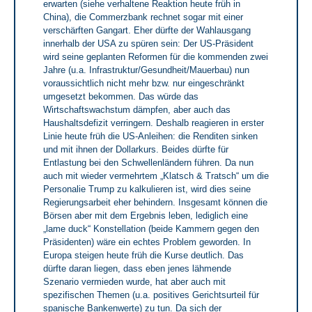
erwarten (siehe verhaltene Reaktion heute früh in
China), die Commerzbank rechnet sogar mit einer
verschärften Gangart. Eher dürfte der Wahlausgang
innerhalb der USA zu spüren sein: Der US-Präsident
wird seine geplanten Reformen für die kommenden zwei
Jahre (u.a. Infrastruktur/Gesundheit/Mauerbau) nun
voraussichtlich nicht mehr bzw. nur eingeschränkt
umgesetzt bekommen. Das würde das
Wirtschaftswachstum dämpfen, aber auch das
Haushaltsdefizit verringern. Deshalb reagieren in erster
Linie heute früh die US-Anleihen: die Renditen sinken
und mit ihnen der Dollarkurs. Beides dürfte für
Entlastung bei den Schwellenländern führen. Da nun
auch mit wieder vermehrtem „Klatsch & Tratsch“ um die
Personalie Trump zu kalkulieren ist, wird dies seine
Regierungsarbeit eher behindern. Insgesamt können die
Börsen aber mit dem Ergebnis leben, lediglich eine
„lame duck“ Konstellation (beide Kammern gegen den
Präsidenten) wäre ein echtes Problem geworden. In
Europa steigen heute früh die Kurse deutlich. Das
dürfte daran liegen, dass eben jenes lähmende
Szenario vermieden wurde, hat aber auch mit
spezifischen Themen (u.a. positives Gerichtsurteil für
spanische Bankenwerte) zu tun. Da sich der