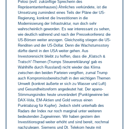
Pelosi (evtl. zukünftige Sprecherin des
Repräsentantenhauses) Ähnliches verkündete, ist die
Umsetzung zumindest eines Teils der Pläne der US-
Regierung, konkret die Investitionen in die
Modernisierung der Infrastruktur, nun doch sehr
wahrscheinlich geworden. Es war interessant zu sehen,
wie deutlich während und nach der Pressekonferenz die
US-Börsen weiter anzogen. Gleichzeitig stiegen die US-
Renditen und der US-Dollar. Denn die Wachstumsstory
dürfte damit in den USA weiter gehen. Aus
Investorensicht bleibt zu hoffen, dass die „Klatsch &
Tratsch“-Themen (Trumps Steuererklärung/ gab es
Wahlhilfe durch Russland) nicht wieder das Klima
zwischen den beiden Parteien vergiften, zumal Trump
auch Kompromissbereitschaft in den wichtigen Themen
Umwelt (konkret äußerte er sich zu Wasser und Luft)
und Gesundheitsreform angedeutet hat. Der apano-
Stimmungsindex heute unverändert (Punktgewinne bei
DAX-Vola, EM-Aktien und Gold versus einen
Punktabzug für Kupfer). Jedoch steht unterhalb des
Radars der Index nur noch marginal unter weiteren
bedeutenden Zugewinnen. Wir haben gestern den
Investitionsgrad weiter erhöht und sind bereit, nochmal
nachzulegen. Siemens und Dt. Telekom heute mit